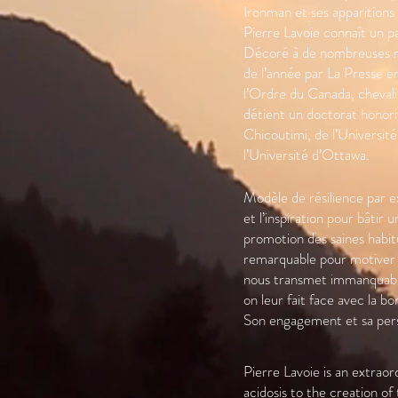
Ironman et ses apparitions
Pierre Lavoie connaît un 
Décoré à de nombreuses re
de l’année par La Press
l’Ordre du Canada, chevali
détient un doctorat honori
Chicoutimi, de l’Universit
l’Université d’Ottawa.
Modèle de résilience par e
et l’inspiration pour bâtir
promotion des saines habitu
remarquable pour motiver l
nous transmet immanquablem
on leur fait face avec la 
Son engagement et sa perso
Pierre Lavoie is an extraor
acidosis to the creation o