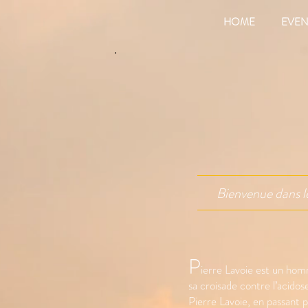
HOME
EVEN
Bienvenue dans l
P
ierre Lavoie est un hom
sa croisade contre l’acidos
Pierre Lavoie, en passant p