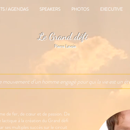
TS / AGENDAS
SPEAKERS
PHOTOS
EXECUTIVE
Le Grand défi
Pierre Lavoie
e mouvement d’un homme engagé pour qui la vie est un éter
me de fer, de cœur et de passion. De
e lactique à la création du Grand défi
ar ses multiples succès sur le circuit