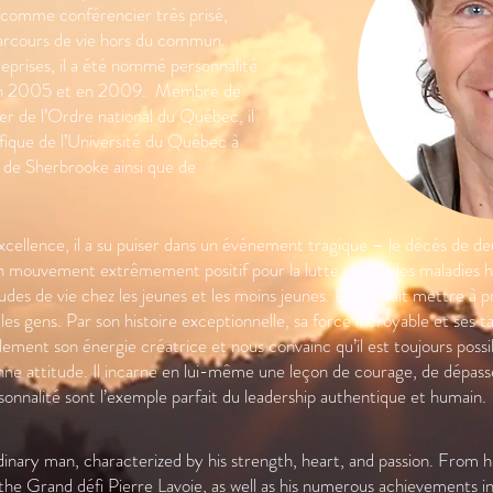
 comme conférencier très prisé,
parcours de vie hors du commun.
prises, il a été nommé personnalité
e en 2005 et en 2009. Membre de
er de l’Ordre national du Québec, il
fique de l’Université du Québec à
é de Sherbrooke ainsi que de
xcellence, il a su puiser dans un événement tragique – le décès de deu
 un mouvement extrêmement positif pour la lutte contre les maladies hé
des de vie chez les jeunes et les moins jeunes. Pierre sait mettre à p
es gens. Par son histoire exceptionnelle, sa force incroyable et ses t
ent son énergie créatrice et nous convainc qu’il est toujours possib
bonne attitude. Il incarne en lui-même une leçon de courage, de dépas
nnalité sont l’exemple parfait du leadership authentique et humain.
dinary man, characterized by his strength, heart, and passion. From hi
f the Grand défi Pierre Lavoie, as well as his numerous achievements 