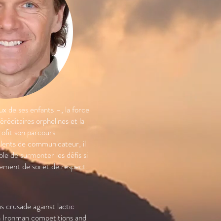
x de ses enfants –, la force
réditaires orphelines et la
rofit son parcours
alents de communicateur, il
le de surmonter les défis si
sement de soi et de respect.
s crusade against lactic
in Ironman competitions and