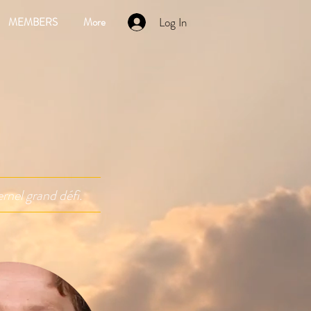
Log In
MEMBERS
More
nel grand défi.